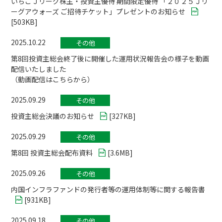
いちごＪリーグ株主・投資主優待 期間限定優待 「２０２５Ｊリ
ーグアウォーズ ご招待チケット」プレゼントのお知らせ
[
503KB
]
2025.10.22
その他
第8回投資主総会終了後に開催した運用状況報告会の様子を動画
配信いたしました
（動画配信はこちらから）
2025.09.29
その他
投資主総会決議のお知らせ
[
327KB
]
2025.09.29
その他
第8回 投資主総会配布資料
[
3.6MB
]
2025.09.26
その他
内国インフラファンドの発行者等の運用体制等に関する報告書
[
931KB
]
2025.09.18
その他