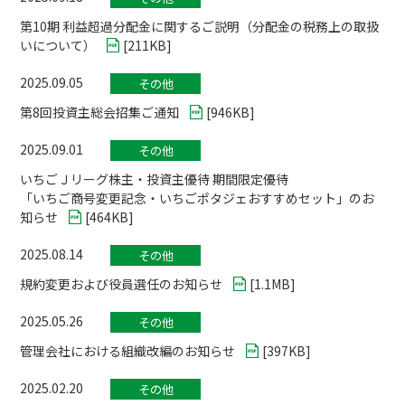
第10期 利益超過分配金に関するご説明（分配金の税務上の取扱
いについて）
[
211KB
]
2025.09.05
その他
第8回投資主総会招集ご通知
[
946KB
]
2025.09.01
その他
いちごＪリーグ株主・投資主優待 期間限定優待
「いちご商号変更記念・いちごポタジェおすすめセット」のお
知らせ
[
464KB
]
2025.08.14
その他
規約変更および役員選任のお知らせ
[
1.1MB
]
2025.05.26
その他
管理会社における組織改編のお知らせ
[
397KB
]
2025.02.20
その他