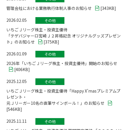
管理会社における業務執行体制人事のお知らせ
[
343KB
]
2026.02.05
その他
いちごＪリーグ株主・投資主優待
「テゲバジャーロ宮崎Ｊ２昇格記念 オリジナルグッズプレゼン
ト」のお知らせ
[
375KB
]
2026.01.09
その他
2026年「いちごＪリーグ株主・投資主優待」開始のお知らせ
[
406KB
]
2025.12.05
その他
いちごＪリーグ株主・投資主優待「Happy X’masプレミアムプ
レゼント・
元Ｊリーガー10名の直筆サインボール！」のお知らせ
[
546KB
]
2025.11.11
その他