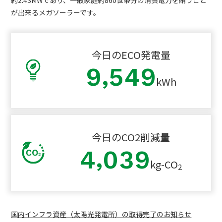
が出来るメガソーラーです。
今日の
ECO発電量
,
9
5
4
9
kWh
今日の
CO2削減量
,
4
0
3
9
kg-CO
2
国内インフラ資産（太陽光発電所）の取得完了のお知らせ