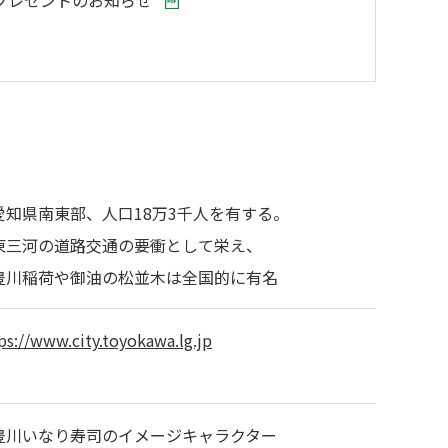
」プレゼントのお知らせ
愛知県南東部、人口18万3千人を有する。
東三河の道路交通の要衝として栄え、
川稲荷や御油の松並木は全国的に有名
ps://www.city.toyokawa.lg.jp
豊川いなり寿司のイメージキャラクター