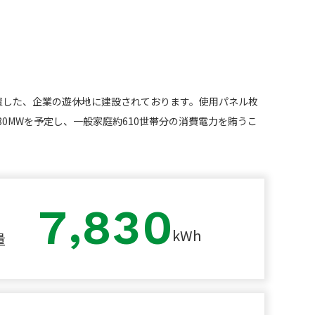
置した、企業の遊休地に建設されております。使用パネル枚
1.80MWを予定し、一般家庭約610世帯分の消費電力を賄うこ
,
7
8
3
0
kWh
量