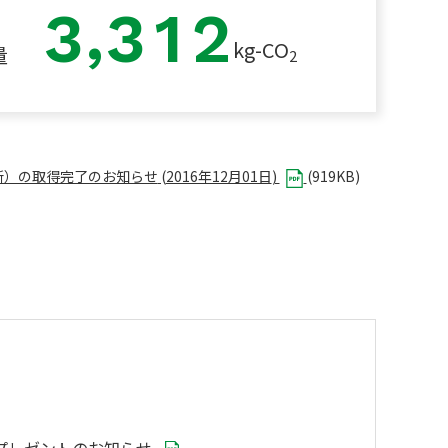
,
3
3
1
2
kg-CO
量
2
所）の取得完了のお知らせ
(
2016年12月01日
)
(
919KB
)