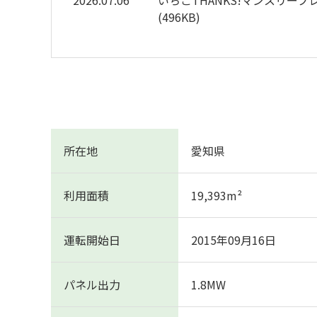
2026.07.06
いちごTHANKS!マンスリ
(
496KB
)
所在地
愛知県
利用面積
19,393
m²
運転開始日
2015年09月16日
パネル出力
1.8
MW