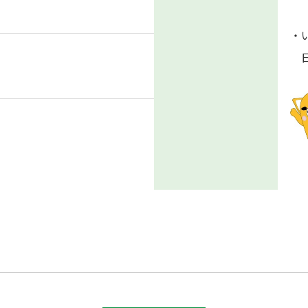
「
・
日