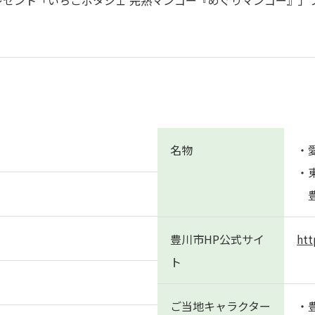
ープレゼント「いちごポタジェ 完熟マンゴー『めぐりマンゴー』
名物
・
・
豊
豊川市HP
公式サイ
htt
ト
ご当地キャラクター
・